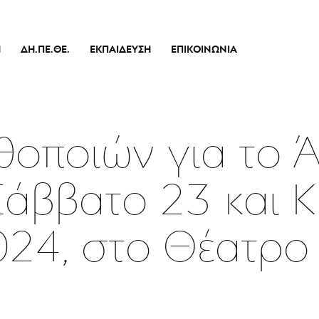
Ή
ΔΗ.ΠΕ.ΘΕ.
ΕΚΠΑΊΔΕΥΣΗ
ΕΠΙΚΟΙΝΩΝΊΑ
Ιστορικό
Θεατρικό Εργαστήρι
Διοικητικό Συμβούλιο
Σεμινάρια
πικό
Εσωτερικός Κανονισμός Λειτουργίας
Δράσεις
θοποιών για το 
Οικονομικά Στοιχεία
Αποφάσεις Δ.Σ.
άββατο 23 και Κ
Καλλιτεχνικός Διευθυντής
Ποιοί Είμαστε
024, στο Θέατρ
Μπάρρυ
Απόλλων