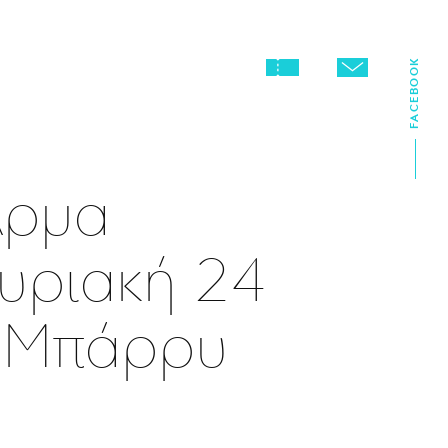
FACEBOOK
Άρμα
υριακή 24
ο Μπάρρυ