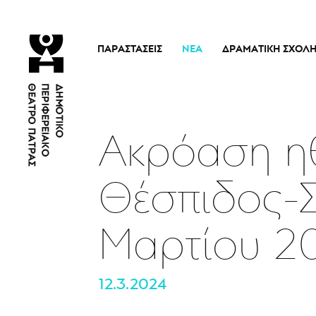
ΠΑΡΑΣΤΆΣΕΙΣ
ΝΈΑ
ΔΡΑΜΑΤΙΚΉ ΣΧΟΛ
Τρέχουσες Παραστάσεις
Η Σχολή
Άρμα Θέσπιδος
Ιστορικό
Παλαιότερες Παραστάσεις
Διδακτικό προσω
Ακρόαση η
Εισιτήρια
Νέα
Θέσπιδος-Σ
Μαρτίου 2
12.3.2024