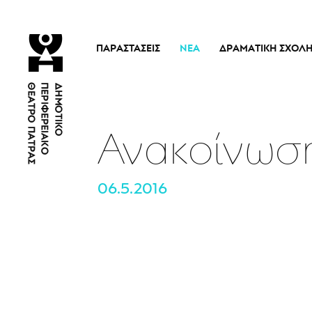
ΠΑΡΑΣΤΆΣΕΙΣ
ΝΈΑ
ΔΡΑΜΑΤΙΚΉ ΣΧΟΛ
Τρέχουσες Παραστάσεις
Η Σχολή
Άρμα Θέσπιδος
Ιστορικό
Παλαιότερες Παραστάσεις
Διδακτικό προσω
Ανακοίνωση
Εισιτήρια
Νέα
06.5.2016