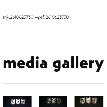
τηλ.2610623730 –φαξ:2610623730
media gallery