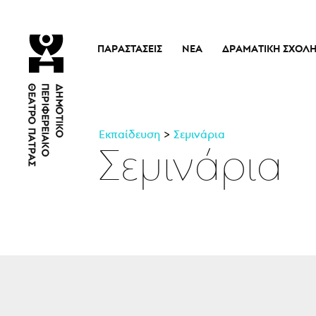
ΠΑΡΑΣΤΆΣΕΙΣ
ΝΈΑ
ΔΡΑΜΑΤΙΚΉ ΣΧΟΛ
Τρέχουσες Παραστάσεις
Η Σχολή
Άρμα Θέσπιδος
Ιστορικό
Παλαιότερες Παραστάσεις
Διδακτικό προσω
Εκπαίδευση
Σεμινάρια
Εισιτήρια
Νέα
Σεμινάρια