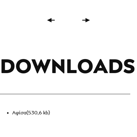
DOWNLOADS
Αφίσα
(530,6 kb)