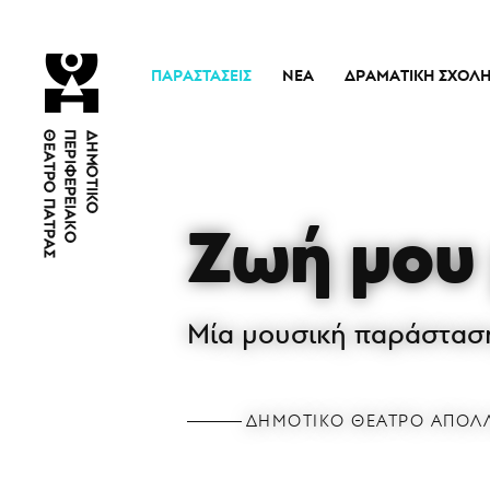
ΠΑΡΑΣΤΆΣΕΙΣ
ΝΈΑ
ΔΡΑΜΑΤΙΚΉ ΣΧΟΛ
Τρέχουσες Παραστάσεις
Η Σχολή
Άρμα Θέσπιδος
Ιστορικό
Παλαιότερες Παραστάσεις
Διδακτικό προσω
Ζωή μου 
Εισιτήρια
Νέα
Μία μουσική παράσταση
ΔΗΜΟΤΙΚΌ ΘΈΑΤΡΟ ΑΠΌΛ