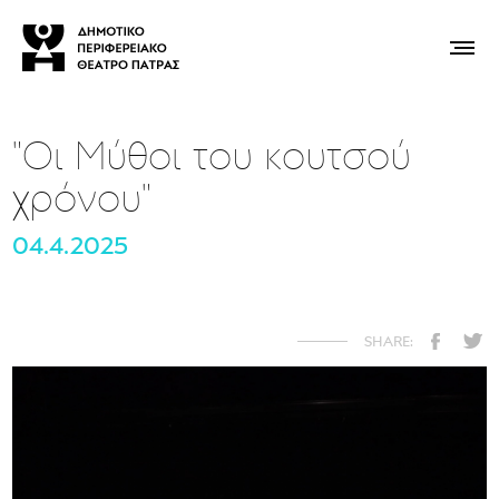
"Οι Μύθοι του κουτσού
χρόνου"
04.4.2025