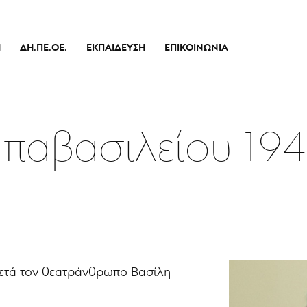
Ή
ΔΗ.ΠΕ.ΘΕ.
ΕΚΠΑΊΔΕΥΣΗ
ΕΠΙΚΟΙΝΩΝΊΑ
Ιστορικό
Θεατρικό Εργαστήρι
Διοικητικό Συμβούλιο
Σεμινάρια
πικό
Εσωτερικός Κανονισμός Λειτουργίας
Δράσεις
απαβασιλείου 19
Οικονομικά Στοιχεία
Αποφάσεις Δ.Σ.
Καλλιτεχνικός Διευθυντής
Ποιοί Είμαστε
Μπάρρυ
Απόλλων
ρετά τον θεατράνθρωπο Βασίλη