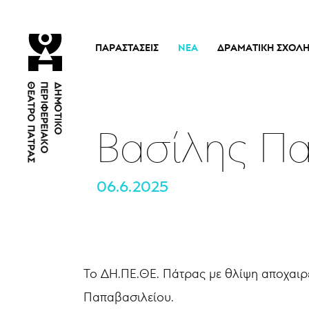
ΠΑΡΑΣΤΆΣΕΙΣ
ΝΈΑ
ΔΡΑΜΑΤΙΚΉ ΣΧΟΛ
Τρέχουσες Παραστάσεις
Η Σχολή
Άρμα Θέσπιδος
Ιστορικό
Παλαιότερες Παραστάσεις
Διδακτικό προσω
Βασίλης Π
Εισιτήρια
Νέα
06.6.2025
Το ΔΗ.ΠΕ.ΘΕ. Πάτρας με θλίψη αποχαι
Παπαβασιλείου.