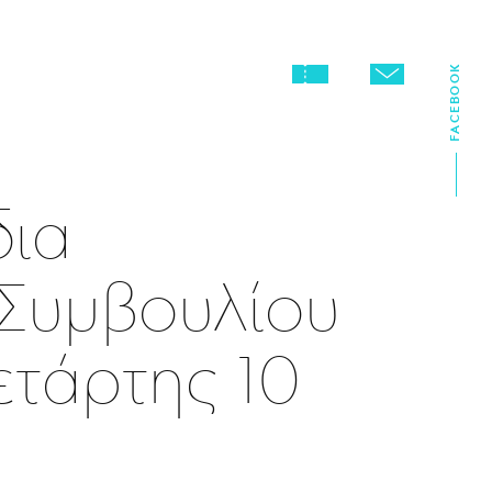
FACEBOOK
δια
 Συμβουλίου
ετάρτης 10