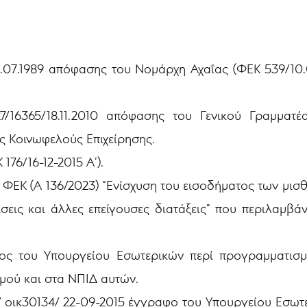
04.07.1989 απόφασης του Νομάρχη Αχαΐας (ΦΕΚ 539/10.
27/16365/18.11.2010 απόφασης του Γενικού Γραμματ
ης Κοινωφελούς Επιχείρησης.
176/16-12-2015 Α’).
 ΦΕΚ (Α 136/2023) “Ενίσχυση του εισοδήματος των μισθ
σεις και άλλες επείγουσες διατάξεις” που περιλαμβάν
λιος του Υπουργείου Εσωτερικών περί προγραμματι
θμού και στα ΝΠΙΔ αυτών.
/ οικ30134/ 22-09-2015 έγγραφο του Υπουργείου Εσωτ