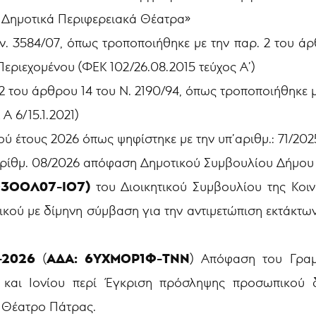
 Δημοτικά Περιφερειακά Θέατρα»
ν. 3584/07, όπως τροποποιήθηκε με την παρ. 2 του άρθ
εριεχομένου (ΦΕΚ 102/26.08.2015 τεύχος Α’)
αρ 2 του άρθρου 14 του Ν. 2190/94, όπως τροποποιήθηκε 
Α 6/15.1.2021)
ύ έτους 2026 όπως ψηφίστηκε με την υπ’αριθμ.: 71/20
υπ’αρίθμ. 08/2026 απόφαση Δημοτικού Συμβουλίου Δήμ
Ο3ΟΟΛ07-ΙΟ7)
του Διοικητικού Συμβουλίου της Κο
κού με δίμηνη σύμβαση για την αντιμετώπιση εκτάκτω
-2026
ΑΔΑ: 6ΥΧΜΟΡ1Φ-ΤΝΝ
(
) Απόφαση του Γραμ
 και Ιονίου περί Έγκριση πρόσληψης προσωπικού δ
ό Θέατρο Πάτρας.