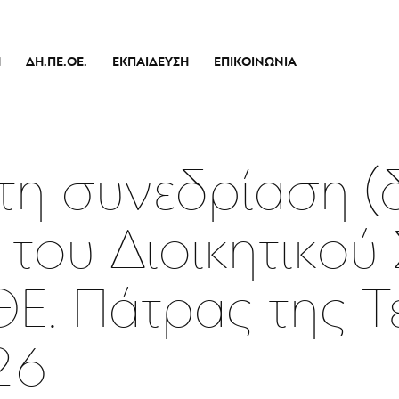
Ή
ΔΗ.ΠΕ.ΘΕ.
ΕΚΠΑΊΔΕΥΣΗ
ΕΠΙΚΟΙΝΩΝΊΑ
Ιστορικό
Θεατρικό Εργαστήρι
Διοικητικό Συμβούλιο
Σεμινάρια
πικό
Εσωτερικός Κανονισμός Λειτουργίας
Δράσεις
τη συνεδρίαση (
Οικονομικά Στοιχεία
Αποφάσεις Δ.Σ.
 του Διοικητικού
Καλλιτεχνικός Διευθυντής
Ποιοί Είμαστε
ΘΕ. Πάτρας της Τ
Μπάρρυ
Απόλλων
26