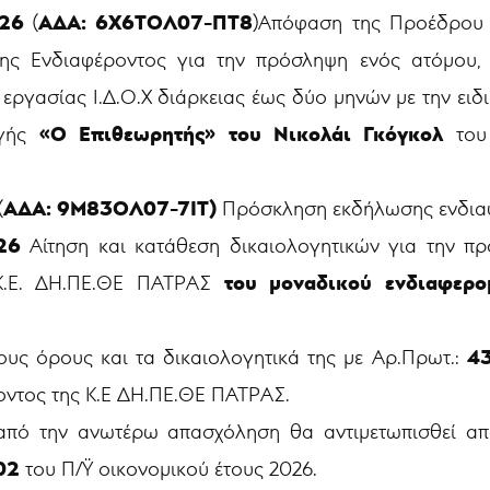
026
ΑΔΑ: 6Χ6ΤΟΛ07-ΠΤ8
(
)Απόφαση της Προέδρο
ης Ενδιαφέροντος για την πρόσληψη ενός ατόμου, 
εργασίας Ι.Δ.Ο.Χ διάρκειας έως δύο μηνών με την ει
«Ο Επιθεωρητής» του Νικολάι Γκόγκολ
ωγής
του 
ΑΔΑ:
9Μ83ΟΛ07-7ΙΤ)
(
Πρόσκληση εκδήλωσης ενδια
26
Αίτηση και κατάθεση δικαιολογητικών για την π
του μοναδικού ενδιαφερο
Κ.Ε. ΔΗ.ΠΕ.ΘΕ ΠΑΤΡΑΣ
4
υς όρους και τα δικαιολογητικά της με Αρ.Πρωτ.:
ντος της Κ.Ε ΔΗ.ΠΕ.ΘΕ ΠΑΤΡΑΣ.
από την ανωτέρω απασχόληση θα αντιμετωπισθεί απ
002
του Π/Ϋ οικονομικού έτους 2026.