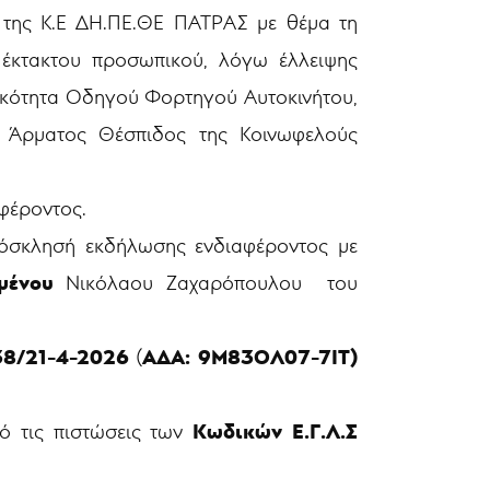
υ
της Κ.Ε ΔΗ.ΠΕ.ΘΕ ΠΑΤΡΑΣ
με θέμα τη
έκτακτου προσωπικού, λόγω έλλειψης
δικότητα Οδηγού Φορτηγού Αυτοκινήτου,
Άρματος Θέσπιδος της Κοινωφελούς
φέροντος.
ρόσκλησή εκδήλωσης ενδιαφέροντος με
μένου
Νικόλαου Ζαχαρόπουλου του
38/21-4-2026
ΑΔΑ:
9Μ83ΟΛ07-7ΙΤ)
(
Κωδικών Ε.Γ.Λ.Σ
ό τις πιστώσεις των