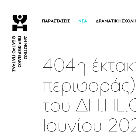
ΠΑΡΑΣΤΆΣΕΙΣ
ΝΈΑ
ΔΡΑΜΑΤΙΚΉ ΣΧΟΛ
Τρέχουσες Παραστάσεις
Η Σχολή
Άρμα Θέσπιδος
Ιστορικό
Παλαιότερες Παραστάσεις
Διδακτικό προσω
404η έκτακ
Εισιτήρια
Νέα
περιφοράς)
του ΔΗ.ΠΕ.
Ιουνίου 20