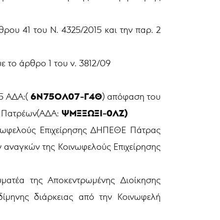
ρου 41 του Ν. 4325/2015 και την παρ. 2
με το άρθρο 1 του ν. 3812/09
6Ν75ΟΛ07-Γ4Θ
25 ΑΔΑ:(
) απόφαση του
ΨΜΞΞΩΞΙ-0ΛΖ)
ου Πατρέων(ΑΔΑ:
ινωφελούς Επιχείρησης ΔΗΠΕΘΕ Πάτρας
ν αναγκών της Κοινωφελούς Επιχείρησης
ματέα της Αποκεντρωμένης Διοίκησης
ίμηνης διάρκειας από την Κοινωφελή