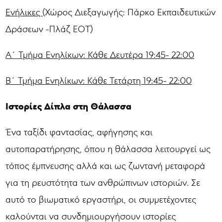
Ενήλικες
(Χώρος Διεξαγωγής: Πάρκο Εκπαιδευτικών
Δράσεων -Πλάζ ΕΟΤ)
Α΄ Τμήμα Ενηλίκων: Κάθε Δευτέρα 19:45- 22:00
Β΄ Τμήμα Ενηλίκων: Κάθε Τετάρτη 19:45- 22:00
Ιστορίες Δίπλα στη Θάλασσα
Ένα ταξίδι φαντασίας, αφήγησης και
αυτοπαρατήρησης, όπου η θάλασσα λειτουργεί ως
τόπος έμπνευσης αλλά και ως ζωντανή μεταφορά
για τη ρευστότητα των ανθρώπινων ιστοριών. Σε
αυτό το βιωματικό εργαστήρι, οι συμμετέχοντες
καλούνται να συνδημιουργήσουν ιστορίες