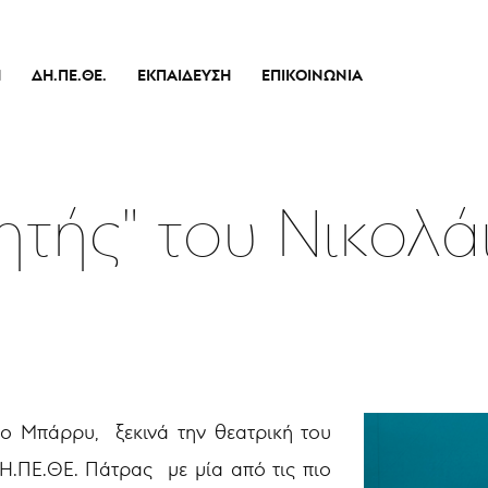
Ή
ΔΗ.ΠΕ.ΘΕ.
ΕΚΠΑΊΔΕΥΣΗ
ΕΠΙΚΟΙΝΩΝΊΑ
Ιστορικό
Θεατρικό Εργαστήρι
Διοικητικό Συμβούλιο
Σεμινάρια
πικό
Εσωτερικός Κανονισμός Λειτουργίας
Δράσεις
ητής" του Νικολά
Οικονομικά Στοιχεία
Αποφάσεις Δ.Σ.
Καλλιτεχνικός Διευθυντής
Ποιοί Είμαστε
Μπάρρυ
Απόλλων
ο Μπάρρυ, ξεκινά την θεατρική του
.ΠΕ.ΘΕ. Πάτρας με μία από τις πιο