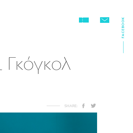
FACEBOOK
ι Γκόγκολ