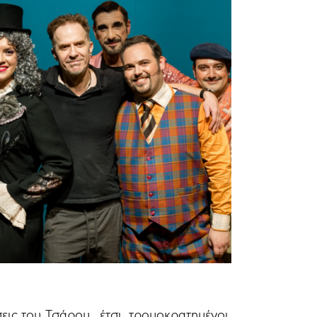
εις του Τσάρου , έτσι τρομοκρατημένοι,