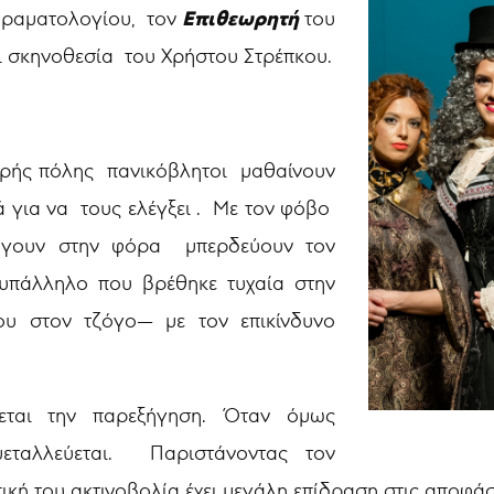
Επιθεωρητή
δραματολογίου, τον
του
ι σκηνοθεσία του Χρήστου Στρέπκου.
ικρής πόλης πανικόβλητοι μαθαίνουν
ά για να τους ελέγξει . Με τον φόβο
γουν στην φόρα μπερδεύουν τον
υπάλληλο που βρέθηκε τυχαία στην
ου στον τζόγο— με τον επικίνδυνο
εται την παρεξήγηση. Όταν όμως
μεταλλεύεται. Παριστάνοντας τον
ική του ακτινοβολία έχει μεγάλη επίδραση στις αποφάσ