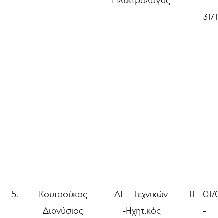
Ηλεκτρολόγος
-
31/
5.
Κουτσούκος
ΔΕ - Τεχνικών
11
01/
Διονύσιος
-Ηχητικός
-