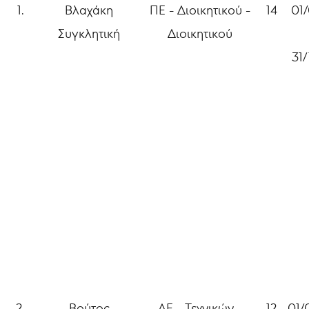
1.
Βλαχάκη
ΠΕ - Διοικητικού -
14
01
Συγκλητική
Διοικητικού
31
2.
Βούτος
ΔΕ - Τεχνικών -
12
01/