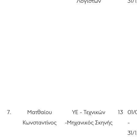
Λογιστών
31/
7.
Ματθαίου
ΥΕ - Τεχνικών
13
01/
Κωνσταντίνος
-Μηχανικός Σκηνής
-
31/