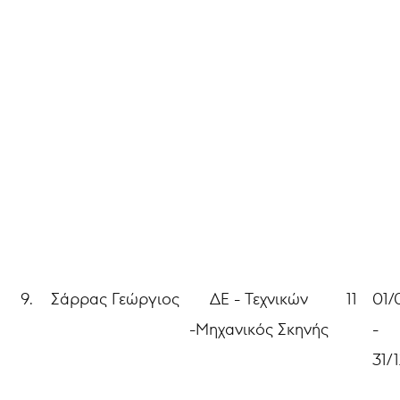
9.
Σάρρας Γεώργιος
ΔΕ - Τεχνικών
11
01/
-Μηχανικός Σκηνής
-
31/