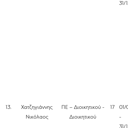
31/
13.
Χατζηγιάννης
ΠΕ – Διοικητικού -
17
01/
Νικόλαος
Διοικητικού
-
31/