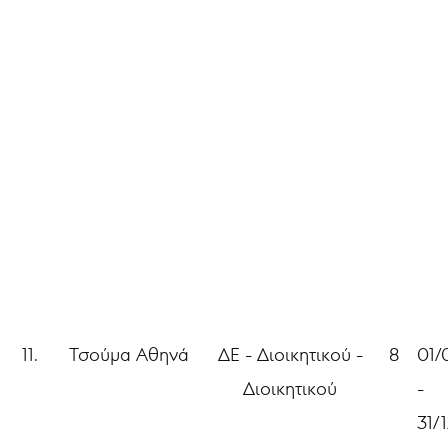
11.
Τσούμα Αθηνά
ΔΕ - Διοικητικού -
8
01/
Διοικητικού
-
31/