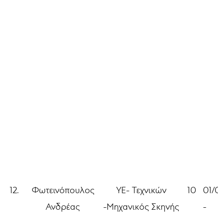
12.
Φωτεινόπουλος
ΥΕ- Τεχνικών
10
01/
Ανδρέας
-Μηχανικός Σκηνής
-