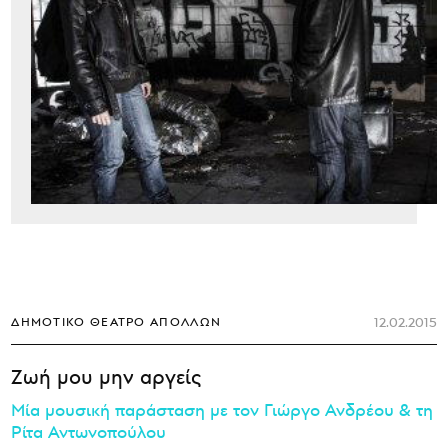
12.02.2015
ΔΗΜΟΤΙΚΌ ΘΈΑΤΡΟ ΑΠΌΛΛΩΝ
Ζωή μου μην αργείς
Μία μουσική παράσταση με τον Γιώργο Ανδρέου & τη
Ρίτα Αντωνοπούλου