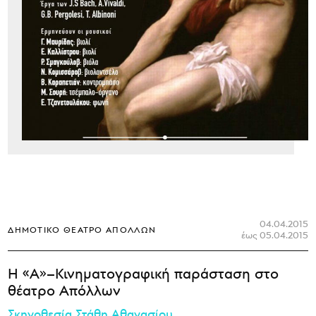
04.04.2015
ΔΗΜΟΤΙΚΌ ΘΈΑΤΡΟ ΑΠΌΛΛΩΝ
έως 05.04.2015
Η «Α»–Κινηματογραφική παράσταση στo
θέατρο Απόλλων
Σκηνοθεσία Στάθη Αθανασίου