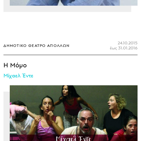
24.10.2015
ΔΗΜΟΤΙΚΌ ΘΈΑΤΡΟ ΑΠΌΛΛΩΝ
έως 31.01.2016
Η Μόμο
Μίχαελ Έντε