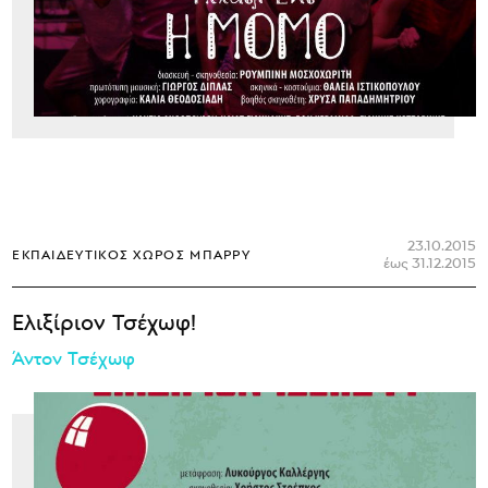
23.10.2015
ΕΚΠΑΙΔΕΥΤΙΚΌΣ ΧΏΡΟΣ ΜΠΆΡΡΥ
έως 31.12.2015
Ελιξίριον Τσέχωφ!
Άντον Τσέχωφ