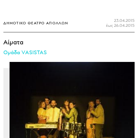
23.04.2015
ΔΗΜΟΤΙΚΌ ΘΈΑΤΡΟ ΑΠΌΛΛΩΝ
έως 26.04.2015
Αίματα
Ομάδα VASISTAS